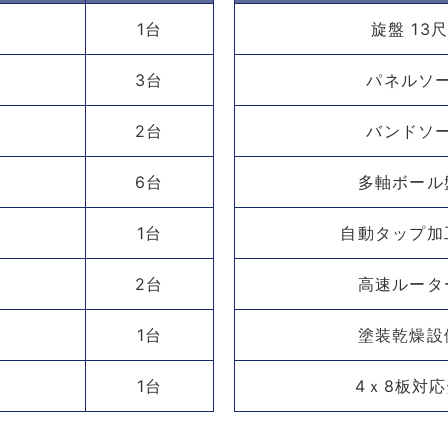
1台
旋盤 13
3台
パネルソ
2台
バンドソ
6台
多軸ボール
1台
自動タップ加
2台
高速ルータ
1台
塗装乾燥設
1台
4ｘ8板対