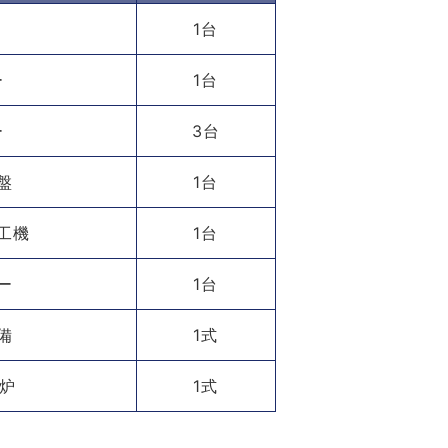
尺
1台
ー
1台
ー
3台
盤
1台
工機
1台
ー
1台
備
1式
応炉
1式